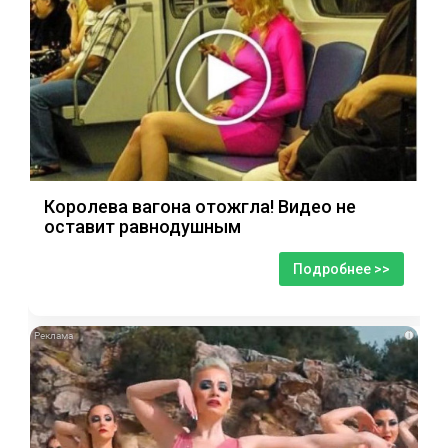
Королева вагона отожгла! Видео не
оставит равнодушным
Подробнее >>
i