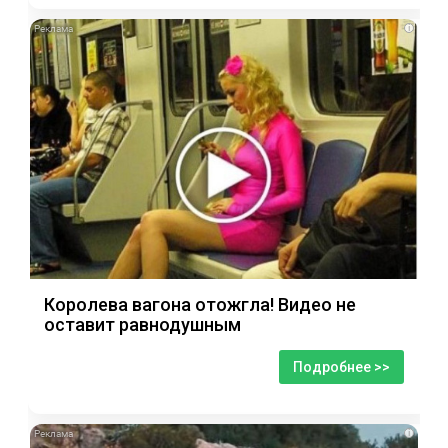
i
Королева вагона отожгла! Видео не
оставит равнодушным
Подробнее >>
i