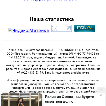
Наша статистика
Наименование: сетевое издание PROGORODCHELNY. Учредитель:
ООО «Проказан». Регистрационный номер: ЭЛ № ФС 77-74496 от
14.12.2018 года, выдано Федеральной службой по надзору в
сфере связи, информационных технологий и массовых
коммуникаций. Директор: Сидоркин Андрей Валерьевич. Главный
редактор: Шарова Анастасия Александровна. Телефон редакции:
+7 (922) 335-53-79, E-mail: news@progorodchelny.ru
«На информационном ресурсе применяются рекомендательные
технологии (информационные технологии предоставления
информации на основе сбора, систематизации и анализа
сведений, относящихся к предпочтениям пользователей сети
i
«Интернет», находящихся на территории Российской
Ролик из Омска: вы будете
Федерации)». Правила применения рекомендательных
смеяться долго
технологий в виджетах рекламно-обменной сети
«СМИ2» (PDF)
,