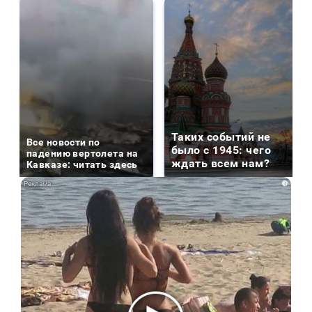
Таких событий не
Все новости по
было с 1945: чего
падению вертолета на
ждать всем нам?
Кавказе: читать здесь
i