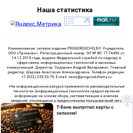
Наша статистика
Наименование: сетевое издание PROGORODCHELNY. Учредитель:
ООО «Проказан». Регистрационный номер: ЭЛ № ФС 77-74496 от
14.12.2018 года, выдано Федеральной службой по надзору в
сфере связи, информационных технологий и массовых
коммуникаций. Директор: Сидоркин Андрей Валерьевич. Главный
редактор: Шарова Анастасия Александровна. Телефон редакции:
+7 (922) 335-53-79, E-mail: news@progorodchelny.ru
«На информационном ресурсе применяются рекомендательные
технологии (информационные технологии предоставления
информации на основе сбора, систематизации и анализа
сведений, относящихся к предпочтениям пользователей сети
i
«Интернет», находящихся на территории Российской
Т-Банк выпустил карты с
Федерации)». Правила применения рекомендательных
запахом!
технологий в виджетах рекламно-обменной сети
«СМИ2» (PDF)
,
«Sparrow» (PDF)