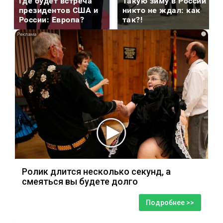
Где будет встреча
Такую зиму в России
президентов США и
никто не ждал: как
России: Европа?
так?!
i
Ролик длится несколько секунд, а
смеяться вы будете долго
Подробнее >>