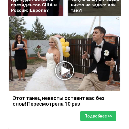
президентов США и
никто не ждал: как
России: Европа?
так?!
i
Этот танец невесты оставит вас без
слов! Пересмотрела 10 раз
Подробнее >>