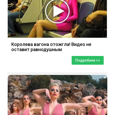
Королева вагона отожгла! Видео не
оставит равнодушным
Подробнее >>
i