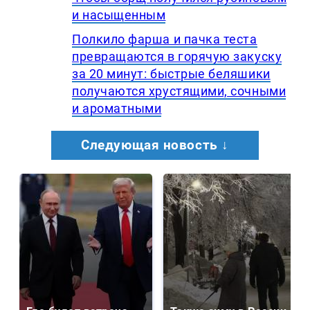
и насыщенным
Полкило фарша и пачка теста
превращаются в горячую закуску
за 20 минут: быстрые беляшики
получаются хрустящими, сочными
и ароматными
Следующая новость ↓