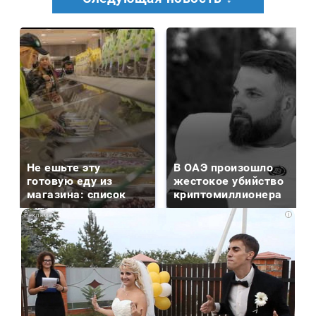
Не ешьте эту
В ОАЭ произошло
готовую еду из
жестокое убийство
магазина: список
криптомиллионера
i