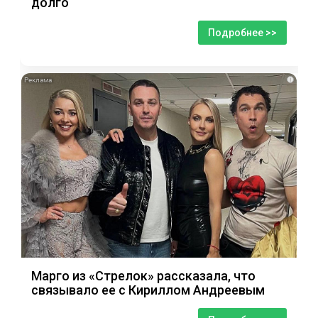
долго
Подробнее >>
i
Марго из «Стрелок» рассказала, что
связывало ее с Кириллом Андреевым