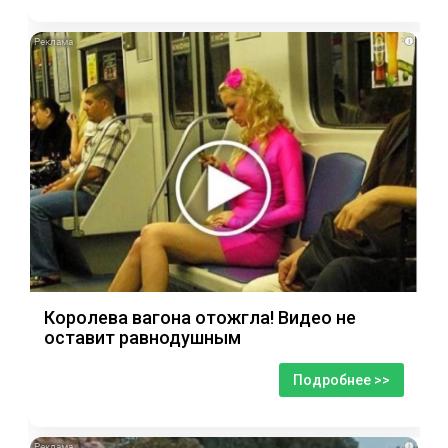
i
Королева вагона отожгла! Видео не
оставит равнодушным
Подробнее >>
i