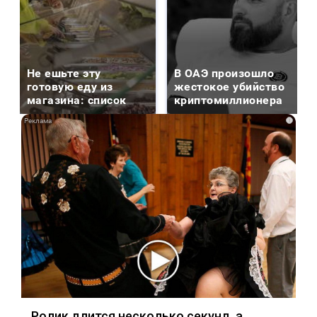
Не ешьте эту
В ОАЭ произошло
готовую еду из
жестокое убийство
магазина: список
криптомиллионера
i
Ролик длится несколько секунд, а