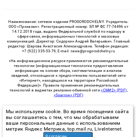
Наименование: сетевое издание PROGORODCHELNY. Учредитель:
ООО «Проказан». Регистрационный номер: ЭЛ № ФС 77-74496 от
14.12.2018 года, выдано Федеральной службой по надзору в
сфере связи, информационных технологий и массовых
коммуникаций. Директор: Сидоркин Андрей Валерьевич. Главный
редактор: Шарова Анастасия Александровна. Телефон редакции:
+7 (922) 335-53-79, E-mail: news@progorodchelny.ru
«На информационном ресурсе применяются рекомендательные
технологии (информационные технологии предоставления
информации на основе сбора, систематизации и анализа
сведений, относящихся к предпочтениям пользователей сети
«Интернет», находящихся на территории Российской
Федерации)». Правила применения рекомендательных
технологий в виджетах рекламно-обменной сети
«СМИ2» (PDF)
,
«Sparrow» (PDF)
Мы используем cookie. Во время посещения сайта
© 2026 «PROGorodChelny» | Все права защищены
вы соглашаетесь с тем, что мы обрабатываем
ваши персональные данные с использованием
Возрастная категория сайта 16+
метрик Яндекс Метрика, top.mail.ru, LiveInternet.
Политика конфиденциальности
Я согласен