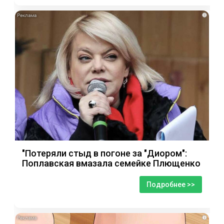
i
"Потеряли стыд в погоне за "Диором":
Поплавская вмазала семейке Плющенко
Подробнее >>
i