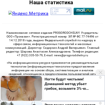
Наша статистика
Наименование: сетевое издание PROGORODCHELNY. Учредитель:
ООО «Проказан». Регистрационный номер: ЭЛ № ФС 77-74496 от
14.12.2018 года, выдано Федеральной службой по надзору в
сфере связи, информационных технологий и массовых
коммуникаций. Директор: Сидоркин Андрей Валерьевич. Главный
редактор: Шарова Анастасия Александровна. Телефон редакции:
+7 (922) 335-53-79, E-mail: news@progorodchelny.ru
«На информационном ресурсе применяются рекомендательные
технологии (информационные технологии предоставления
информации на основе сбора, систематизации и анализа
сведений, относящихся к предпочтениям пользователей сети
i
«Интернет», находящихся на территории Российской
Ногти будут чистыми!
Федерации)». Правила применения рекомендательных
Домашний метод убьет
технологий в виджетах рекламно-обменной сети
«СМИ2» (PDF)
,
грибок, возьмите 3%-ю…
«Sparrow» (PDF)
Мы используем cookie. Во время посещения сайта
i
Этот танец невесты оставит