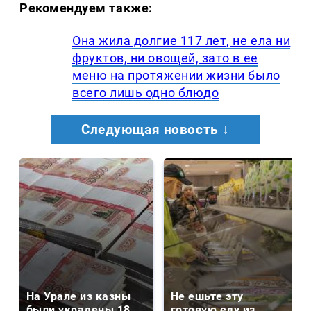
Рекомендуем также:
Она жила долгие 117 лет, не ела ни
фруктов, ни овощей, зато в ее
меню на протяжении жизни было
всего лишь одно блюдо
Следующая новость ↓
На Урале из казны
Не ешьте эту
были украдены 18
готовую еду из