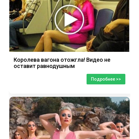
Королева вагона отожгла! Видео не
оставит равнодушным
Подробнее >>
i