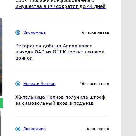
Срок продажи конфискованного
имущества в РФ сократят до 44 дней
Экономика
6 часов назад
Рекордная добыча Adnoc после
выхода ОАЭ из ОПЕК грозит ценовой
войной
СМИ: В Химках на
полицейскую
В магазинах России
Новости Челнов
16 часов назад
машину напали и
ажиотаж из-за этого
подожгли.
продукта: что купить?
Жительница Челнов получила штраф
за самовольный вход в подъезд
Экономика
день назад