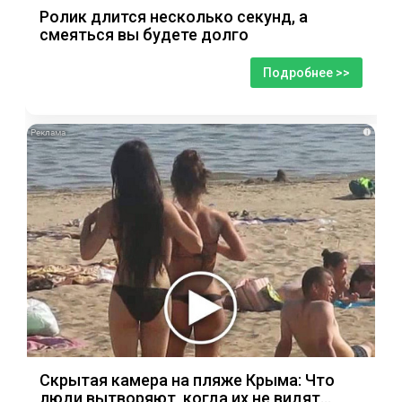
Ролик длится несколько секунд, а
смеяться вы будете долго
Подробнее >>
i
Скрытая камера на пляже Крыма: Что
люди вытворяют, когда их не видят...