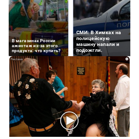
СМИ: В Химках на
полицейскую
В магазинах России
машину напали и
ажиотаж из-за этого
подожгли.
продукта: что купить?
i