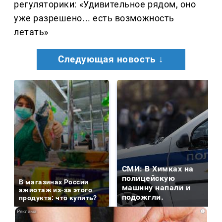
регуляторики: «Удивительное рядом, оно
уже разрешено... есть возможность
летать»
Следующая новость ↓
СМИ: В Химках на
полицейскую
В магазинах России
машину напали и
ажиотаж из-за этого
подожгли.
продукта: что купить?
i