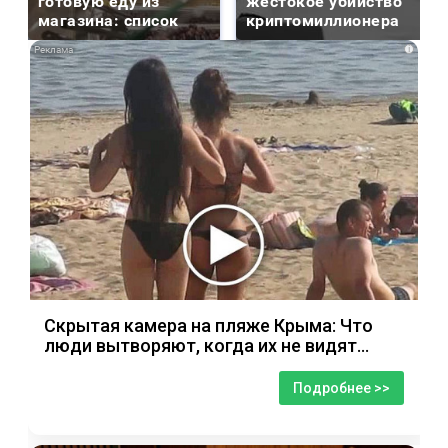
готовую еду из
жестокое убийство
магазина: список
криптомиллионера
i
Скрытая камера на пляже Крыма: Что
люди вытворяют, когда их не видят...
Подробнее >>