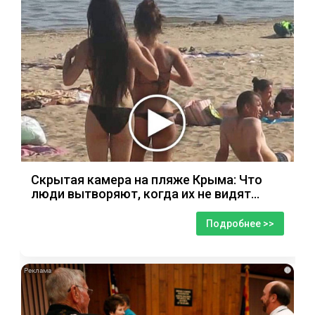
Скрытая камера на пляже Крыма: Что
люди вытворяют, когда их не видят...
Подробнее >>
i