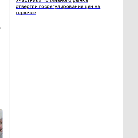
Участники топливного рынка
отвергли госрегулирование цен на
горючее
о
е