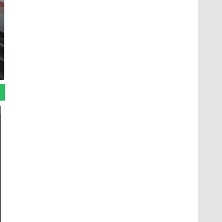
Не ешьте эту
Как выглядит место
готовую еду из
крушение вертолета на
магазина: список
Кавказе: смотреть