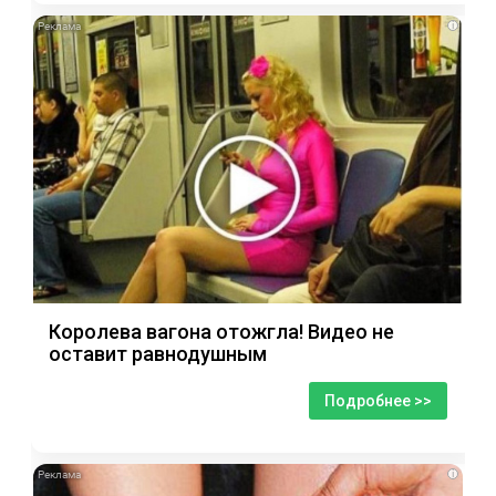
i
Королева вагона отожгла! Видео не
оставит равнодушным
Подробнее >>
i