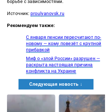
борьбе с зависимостями.
Источник:
proulyanovsk.ru
Рекомендуем также:
С января пенсии пересчитают по-
новому — кому повезёт с крупной
прибавкой
Миф о «злой России» разрушен —
раскрыта настоящая причина
конфликта на Украине
Следующая новость ↓