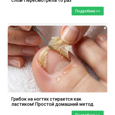
слов! Пересмотрела 10 раз
Подробнее >>
i
Грибок на ногтях стирается как
ластиком! Простой домашний метод
Подробнее >>