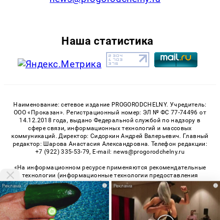
Наша статистика
Наименование: сетевое издание PROGORODCHELNY. Учредитель:
ООО «Проказан». Регистрационный номер: ЭЛ № ФС 77-74496 от
14.12.2018 года, выдано Федеральной службой по надзору в
сфере связи, информационных технологий и массовых
коммуникаций. Директор: Сидоркин Андрей Валерьевич. Главный
редактор: Шарова Анастасия Александровна. Телефон редакции:
+7 (922) 335-53-79, E-mail: news@progorodchelny.ru
«На информационном ресурсе применяются рекомендательные
технологии (информационные технологии предоставления
информации на основе сбора, систематизации и анализа
i
i
сведений, относящихся к предпочтениям пользователей сети
«Интернет», находящихся на территории Российской
Федерации)». Правила применения рекомендательных
технологий в виджетах рекламно-обменной сети
«СМИ2» (PDF)
,