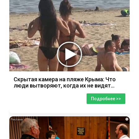
Скрытая камера на пляже Крыма: Что
люди вытворяют, когда их не видят...
Подробнее >>
i