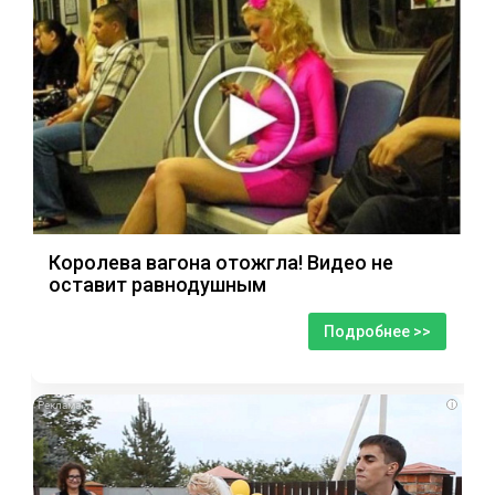
Королева вагона отожгла! Видео не
оставит равнодушным
Подробнее >>
i