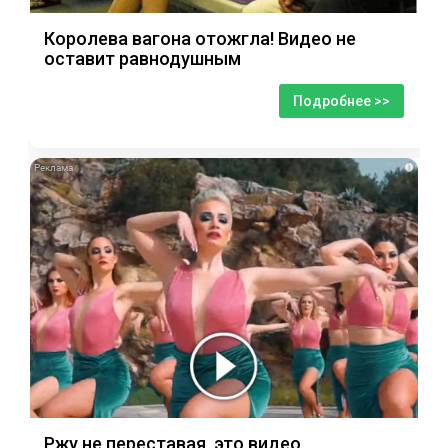
Королева вагона отожгла! Видео не
оставит равнодушным
Подробнее >>
i
Ржу не переставая, это видео