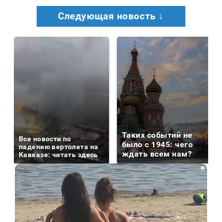
Следующая новость ↓
Таких событий не
Все новости по
было с 1945: чего
падению вертолета на
ждать всем нам?
Кавказе: читать здесь
i