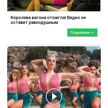
Королева вагона отожгла! Видео не
оставит равнодушным
Подробнее >>
i