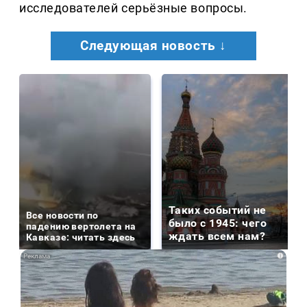
исследователей серьёзные вопросы.
Следующая новость ↓
Таких событий не
Все новости по
было с 1945: чего
падению вертолета на
ждать всем нам?
Кавказе: читать здесь
i