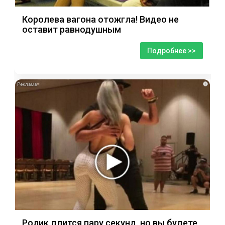
Королева вагона отожгла! Видео не
оставит равнодушным
Подробнее >>
i
Ролик длится пару секунд, но вы будете