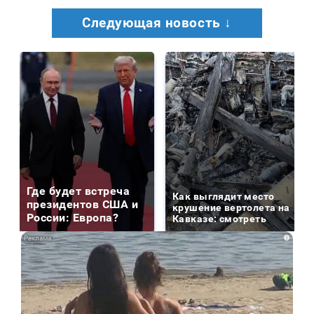
Следующая новость ↓
Где будет встреча
Как выглядит место
президентов США и
крушение вертолета на
России: Европа?
Кавказе: смотреть
i