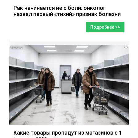
Рак начинается не с боли: онколог
назвал первый «тихий» признак болезни
Подробнее >>
i
Какие товары пропадут из магазинов с 1