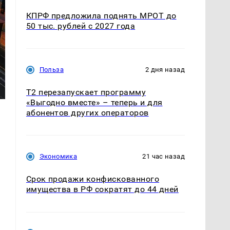
КПРФ предложила поднять МРОТ до
50 тыс. рублей с 2027 года
Польза
2 дня назад
Т2 перезапускает программу
«Выгодно вместе» – теперь и для
абонентов других операторов
Экономика
21 час назад
Срок продажи конфискованного
имущества в РФ сократят до 44 дней