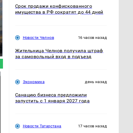
Срок продажи конфискованного
имущества в РФ сократят до 44 дней
СМИ: В Химках на
Новости Челнов
16 часов назад
полицейскую
В магазинах России
машину напали и
ажиотаж из-за этого
Жительница Челнов получила штраф
подожгли.
продукта: что купить?
за самовольный вход в подъезд
Экономика
день назад
Санацию бизнеса предложили
запустить с 1 января 2027 года
Новости Татарстана
17 часов назад