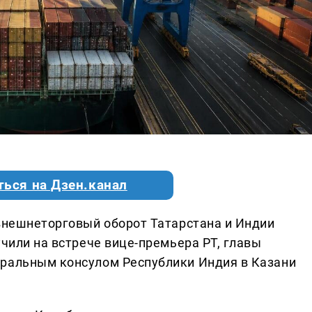
ться на Дзен.канал
 внешнеторговый оборот Татарстана и Индии
учили на встрече вице-премьера РТ, главы
еральным консулом Республики Индия в Казани