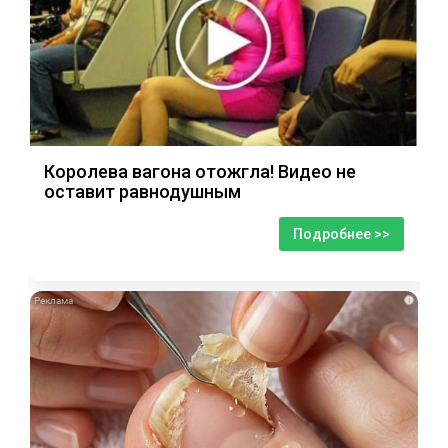
Королева вагона отожгла! Видео не
оставит равнодушным
Подробнее >>
i