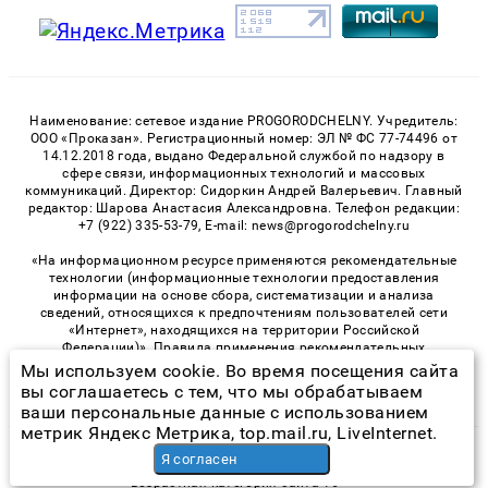
Наименование: сетевое издание PROGORODCHELNY. Учредитель:
ООО «Проказан». Регистрационный номер: ЭЛ № ФС 77-74496 от
14.12.2018 года, выдано Федеральной службой по надзору в
сфере связи, информационных технологий и массовых
коммуникаций. Директор: Сидоркин Андрей Валерьевич. Главный
редактор: Шарова Анастасия Александровна. Телефон редакции:
+7 (922) 335-53-79, E-mail: news@progorodchelny.ru
«На информационном ресурсе применяются рекомендательные
технологии (информационные технологии предоставления
информации на основе сбора, систематизации и анализа
сведений, относящихся к предпочтениям пользователей сети
«Интернет», находящихся на территории Российской
Федерации)». Правила применения рекомендательных
технологий в виджетах рекламно-обменной сети
«СМИ2» (PDF)
,
Мы используем cookie. Во время посещения сайта
«Sparrow» (PDF)
вы соглашаетесь с тем, что мы обрабатываем
ваши персональные данные с использованием
метрик Яндекс Метрика, top.mail.ru, LiveInternet.
© 2026 «PROGorodChelny» | Все права защищены
Я согласен
Возрастная категория сайта 16+