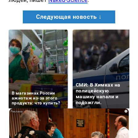
Следующая новость ↓
СМИ: В Химках на
полицейскую
В магазинах России
машину напали и
ажиотаж из-за этого
подожгли.
продукта: что купить?
i