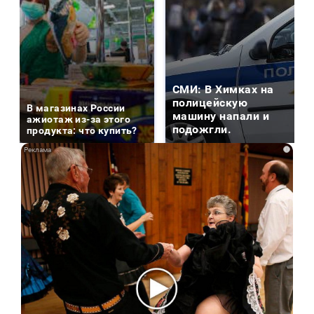
СМИ: В Химках на
полицейскую
В магазинах России
машину напали и
ажиотаж из-за этого
подожгли.
продукта: что купить?
i