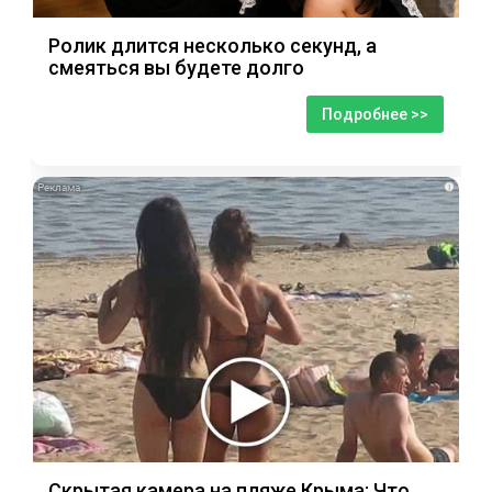
Ролик длится несколько секунд, а
смеяться вы будете долго
Подробнее >>
i
Скрытая камера на пляже Крыма: Что