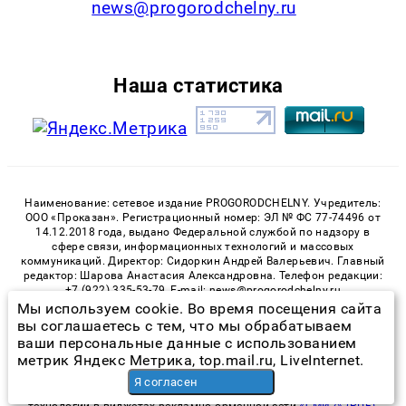
news@progorodchelny.ru
Наша статистика
Наименование: сетевое издание PROGORODCHELNY. Учредитель:
ООО «Проказан». Регистрационный номер: ЭЛ № ФС 77-74496 от
14.12.2018 года, выдано Федеральной службой по надзору в
сфере связи, информационных технологий и массовых
коммуникаций. Директор: Сидоркин Андрей Валерьевич. Главный
редактор: Шарова Анастасия Александровна. Телефон редакции:
+7 (922) 335-53-79, E-mail: news@progorodchelny.ru
Мы используем cookie. Во время посещения сайта
«На информационном ресурсе применяются рекомендательные
вы соглашаетесь с тем, что мы обрабатываем
технологии (информационные технологии предоставления
ваши персональные данные с использованием
информации на основе сбора, систематизации и анализа
метрик Яндекс Метрика, top.mail.ru, LiveInternet.
сведений, относящихся к предпочтениям пользователей сети
«Интернет», находящихся на территории Российской
Я согласен
Федерации)». Правила применения рекомендательных