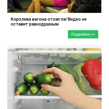
Королева вагона отожгла! Видео не
оставит равнодушным
Подробнее >>
i