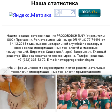
Наша статистика
Наименование: сетевое издание PROGORODCHELNY. Учредитель:
ООО «Проказан». Регистрационный номер: ЭЛ № ФС 77-74496 от
14.12.2018 года, выдано Федеральной службой по надзору в
сфере связи, информационных технологий и массовых
коммуникаций. Директор: Сидоркин Андрей Валерьевич. Главный
редактор: Шарова Анастасия Александровна. Телефон редакции:
+7 (922) 335-53-79, E-mail: news@progorodchelny.ru
«На информационном ресурсе применяются рекомендательные
технологии (информационные технологии предоставления
информации на основе сбора, систематизации и анализа
i
i
сведений, относящихся к предпочтениям пользователей сети
«Интернет», находящихся на территории Российской
Федерации)». Правила применения рекомендательных
технологий в виджетах рекламно-обменной сети
«СМИ2» (PDF)
,
«Sparrow» (PDF)
Мы используем cookie. Во время посещения сайта