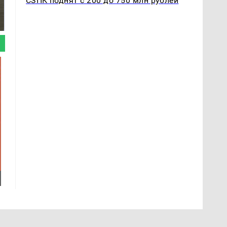
СЗПК поднят с 200 до 750 млн рублей
На Урале из казны
Как выглядит место
были украдены 18
крушение вертолета на
миллионов рублей
Кавказе: смотреть