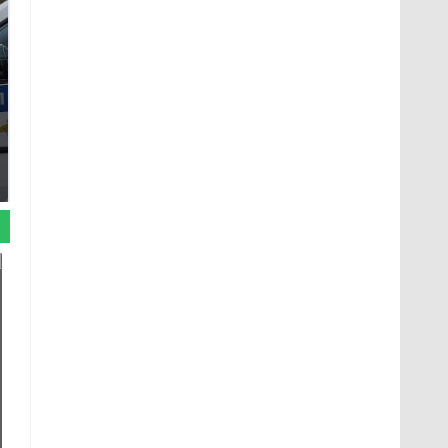
Где будет встреча
Такую зиму в России
президентов США и
никто не ждал: как
России: Европа?
так?!