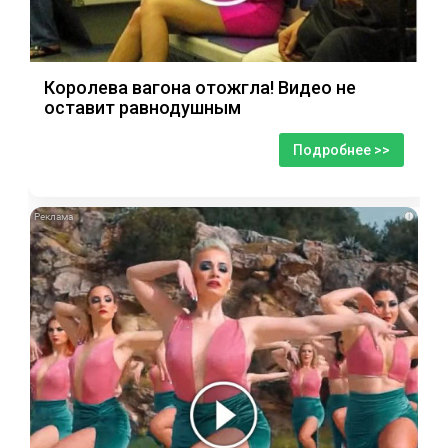
Королева вагона отожгла! Видео не
оставит равнодушным
Подробнее >>
i