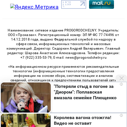
Наименование: сетевое издание PROGORODCHELNY. Учредитель:
ООО «Проказан». Регистрационный номер: ЭЛ № ФС 77-74496 от
14.12.2018 года, выдано Федеральной службой по надзору в
сфере связи, информационных технологий и массовых
коммуникаций. Директор: Сидоркин Андрей Валерьевич. Главный
редактор: Шарова Анастасия Александровна. Телефон редакции:
+7 (922) 335-53-79, E-mail: news@progorodchelny.ru
«На информационном ресурсе применяются рекомендательные
технологии (информационные технологии предоставления
информации на основе сбора, систематизации и анализа
сведений, относящихся к предпочтениям пользователей сети
i
«Интернет», находящихся на территории Российской
"Потеряли стыд в погоне за
Федерации)». Правила применения рекомендательных
"Диором": Поплавская
технологий в виджетах рекламно-обменной сети
«СМИ2» (PDF)
,
вмазала семейке Плющенко
«Sparrow» (PDF)
Мы используем cookie. Во время посещения сайта
i
Королева вагона отожгла!
© 2026 «PROGorodChelny» | Все права защищены
вы соглашаетесь с тем, что мы обрабатываем
Видео не оставит
ваши персональные данные с использованием
Возрастная категория сайта 16+