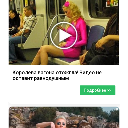
Королева вагона отожгла! Видео не
оставит равнодушным
Подробнее >>
i