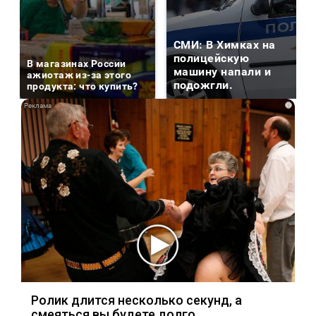
СМИ: В Химках на
полицейскую
В магазинах России
машину напали и
ажиотаж из-за этого
подожгли.
продукта: что купить?
i
Ролик длится несколько секунд, а
смеяться вы будете долго