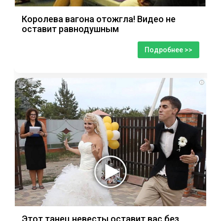
Королева вагона отожгла! Видео не
оставит равнодушным
Подробнее >>
i
Этот танец невесты оставит вас без