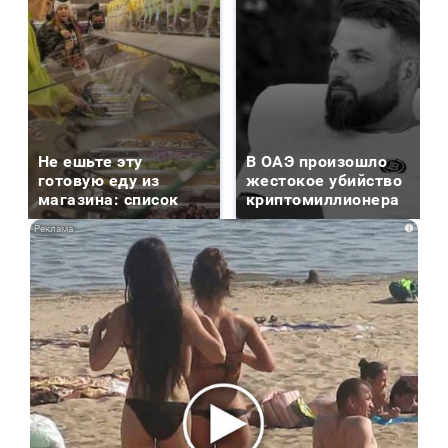
Не ешьте эту
В ОАЭ произошло
готовую еду из
жестокое убийство
магазина: список
криптомиллионера
i