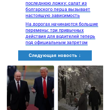
последнюю ложку: салат из
болгарского перца вызывает
настоящую зависимость
На дорогах начинаются большие
перемены: три привычных
действия для водителей теперь
под официальным запретом
Следующая новость ↓