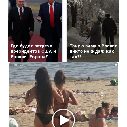
Где будет встреча
Такую зиму в России
президентов США и
никто не ждал: как
России: Европа?
так?!
i