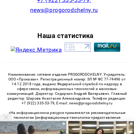
+7 (922) 335-53-79,
news@progorodchelny.ru
Наша статистика
Наименование: сетевое издание PROGORODCHELNY. Учредитель:
ООО «Проказан». Регистрационный номер: ЭЛ № ФС 77-74496 от
14.12.2018 года, выдано Федеральной службой по надзору в
сфере связи, информационных технологий и массовых
коммуникаций. Директор: Сидоркин Андрей Валерьевич. Главный
редактор: Шарова Анастасия Александровна. Телефон редакции:
+7 (922) 335-53-79, E-mail: news@progorodchelny.ru
«На информационном ресурсе применяются рекомендательные
технологии (информационные технологии предоставления
информации на основе сбора, систематизации и анализа
i
i
сведений, относящихся к предпочтениям пользователей сети
«Интернет», находящихся на территории Российской