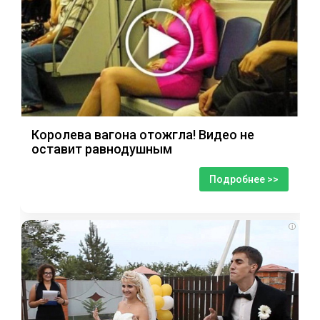
Королева вагона отожгла! Видео не
оставит равнодушным
Подробнее >>
i