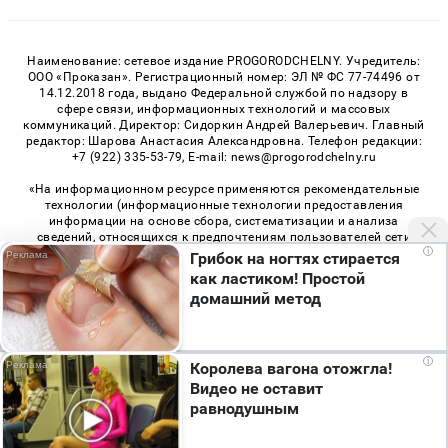
Наименование: сетевое издание PROGORODCHELNY. Учредитель:
ООО «Проказан». Регистрационный номер: ЭЛ № ФС 77-74496 от
14.12.2018 года, выдано Федеральной службой по надзору в
сфере связи, информационных технологий и массовых
коммуникаций. Директор: Сидоркин Андрей Валерьевич. Главный
редактор: Шарова Анастасия Александровна. Телефон редакции:
+7 (922) 335-53-79, E-mail: news@progorodchelny.ru
«На информационном ресурсе применяются рекомендательные
технологии (информационные технологии предоставления
информации на основе сбора, систематизации и анализа
сведений, относящихся к предпочтениям пользователей сети
i
«Интернет», находящихся на территории Российской
Грибок на ногтях стирается
Федерации)». Правила применения рекомендательных
как ластиком! Простой
технологий в виджетах рекламно-обменной сети
«СМИ2» (PDF)
,
домашний метод
«Sparrow» (PDF)
Мы используем cookie. Во время посещения сайта
i
Королева вагона отожгла!
© 2026 «PROGorodChelny» | Все права защищены
вы соглашаетесь с тем, что мы обрабатываем
Видео не оставит
ваши персональные данные с использованием
Возрастная категория сайта 16+
равнодушным
метрик Яндекс Метрика, top.mail.ru, LiveInternet.
Политика конфиденциальности
Я согласен