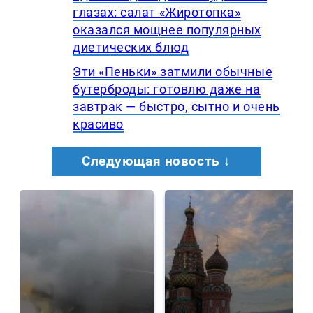
глазах: салат «Жиротопка»
оказался мощнее популярных
диетических блюд
Эти «Пеньки» затмили обычные
бутерброды: готовлю даже на
завтрак — быстро, сытно и очень
красиво
Следующая новость ↓