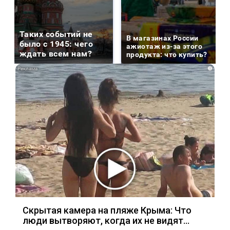
Таких событий не
В магазинах России
было с 1945: чего
ажиотаж из-за этого
ждать всем нам?
продукта: что купить?
i
Скрытая камера на пляже Крыма: Что
люди вытворяют, когда их не видят...