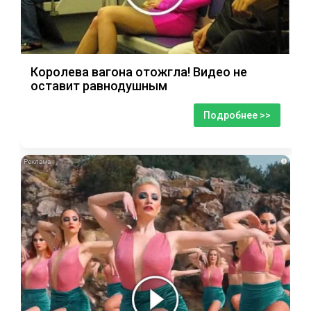
Королева вагона отожгла! Видео не
оставит равнодушным
Подробнее >>
i