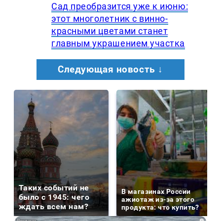
Сад преобразится уже к июню:
этот многолетник с винно-
красными цветами станет
главным украшением участка
Следующая новость ↓
Таких событий не
В магазинах России
было с 1945: чего
ажиотаж из-за этого
ждать всем нам?
продукта: что купить?
i