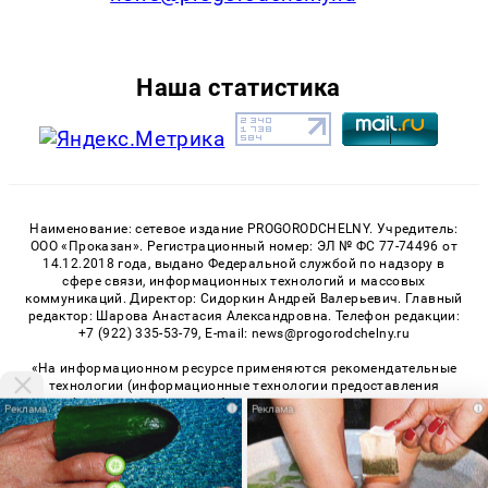
Наша статистика
Наименование: сетевое издание PROGORODCHELNY. Учредитель:
ООО «Проказан». Регистрационный номер: ЭЛ № ФС 77-74496 от
14.12.2018 года, выдано Федеральной службой по надзору в
сфере связи, информационных технологий и массовых
коммуникаций. Директор: Сидоркин Андрей Валерьевич. Главный
редактор: Шарова Анастасия Александровна. Телефон редакции:
+7 (922) 335-53-79, E-mail: news@progorodchelny.ru
«На информационном ресурсе применяются рекомендательные
технологии (информационные технологии предоставления
информации на основе сбора, систематизации и анализа
i
i
сведений, относящихся к предпочтениям пользователей сети
«Интернет», находящихся на территории Российской
Федерации)». Правила применения рекомендательных
технологий в виджетах рекламно-обменной сети
«СМИ2» (PDF)
,