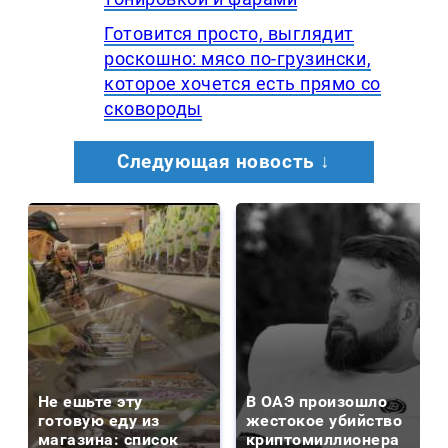
Готовится просто, выглядит
роскошно: мясо по-грузински,
которое хочется есть прямо со
сковороды
Следующая новость ↓
Не ешьте эту
В ОАЭ произошло
готовую еду из
жестокое убийство
магазина: список
криптомиллионера