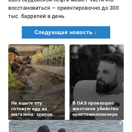
восстановиться — ориентировочно до 300
тыс. баррелей в день.
Следующая новость ↓
Не ешьте эту
В ОАЭ произошло
готовую еду из
жестокое убийство
магазина: список
криптомиллионера
i