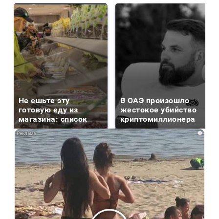
Не ешьте эту
В ОАЭ произошло
готовую еду из
жестокое убийство
магазина: список
криптомиллионера
i