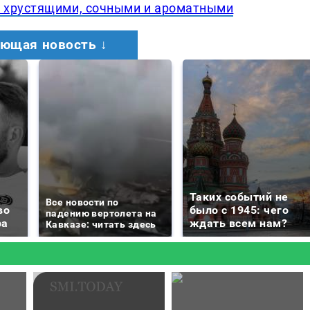
 хрустящими, сочными и ароматными
ющая новость ↓
Таких событий не
Все новости по
во
было с 1945: чего
падению вертолета на
ра
ждать всем нам?
Кавказе: читать здесь