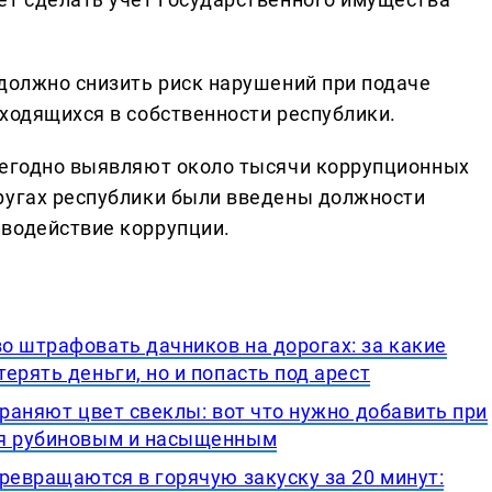
 должно снизить риск нарушений при подаче
аходящихся в собственности республики.
жегодно выявляют около тысячи коррупционных
ругах республики были введены должности
водействие коррупции.
о штрафовать дачников на дорогах: за какие
ерять деньги, но и попасть под арест
храняют цвет свеклы: вот что нужно добавить при
ся рубиновым и насыщенным
ревращаются в горячую закуску за 20 минут: