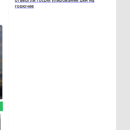
отвергли госрегулирование цен на
горючее
СМИ: В Химках на
полицейскую
В магазинах России
машину напали и
ажиотаж из-за этого
подожгли.
продукта: что купить?