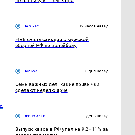
школьнику к 1 сентября
Не у нас
12 часов назад
FIVB сняла санкции с мужской
сборной РФ по волейболу
Польза
3 дня назад
Семь важных дел: какие привычки
сделают неделю ярче
м
Экономика
день назад
Выпуск кваса в РФ упал на 9,2–11% за