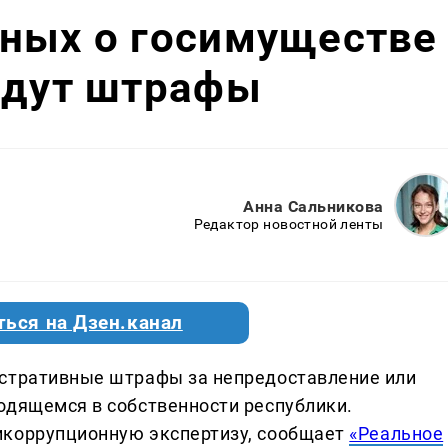
нных о госимуществе
едут штрафы
Анна Сальникова
Редактор новостной ленты
ться на Дзен.канал
истративные штрафы за непредоставление или
одящемся в собственности республики.
икоррупционную экспертизу, сообщает
«Реальное