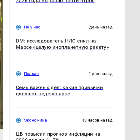
2026 года выросло почти втрое
Не у нас
день назад
DM: исследователь НЛО снял на
Марсе «целую инопланетную ракету»
Польза
2 дня назад
Семь важных дел: какие привычки
сделают неделю ярче
Экономика
13 часов назад
ЦБ повысил прогноз инфляции на