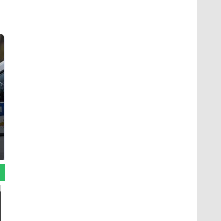
Где будет встреча
На Урале из казны
президентов США и
были украдены 18
России: Европа?
миллионов рублей