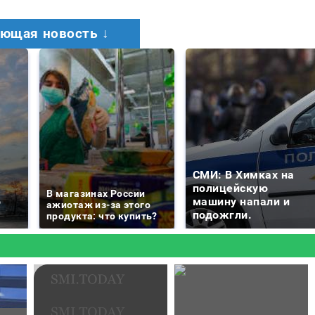
ющая новость ↓
СМИ: В Химках на
е
полицейскую
В магазинах России
о
машину напали и
ажиотаж из-за этого
подожгли.
продукта: что купить?