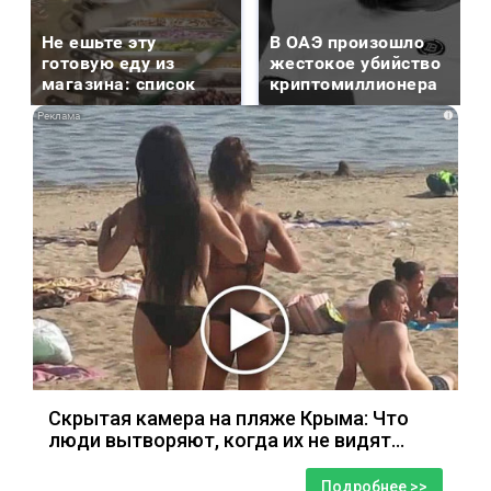
Не ешьте эту
В ОАЭ произошло
готовую еду из
жестокое убийство
магазина: список
криптомиллионера
i
Скрытая камера на пляже Крыма: Что
люди вытворяют, когда их не видят...
Подробнее >>