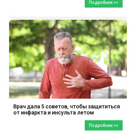
Подробнее >>
i
Врач дала 5 советов, чтобы защититься
от инфаркта и инсульта летом
Подробнее >>