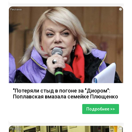
i
"Потеряли стыд в погоне за "Диором":
Поплавская вмазала семейке Плющенко
Подробнее >>
i