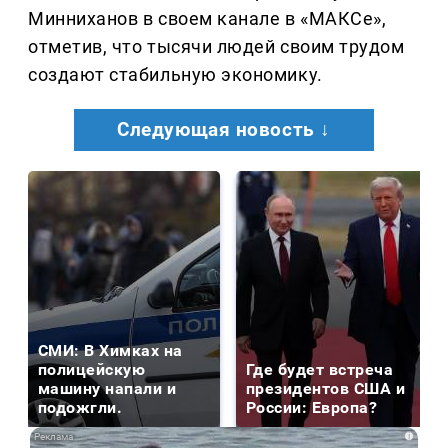
Минниханов в своем канале в «МАКСе»,
отметив, что тысячи людей своим трудом
создают стабильную экономику.
Следующая новость ↓
СМИ: В Химках на
полицейскую
Где будет встреча
машину напали и
президентов США и
подожгли.
России: Европа?
i