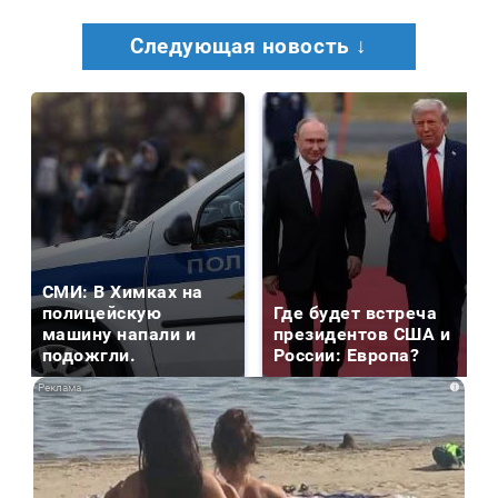
Следующая новость ↓
СМИ: В Химках на
полицейскую
Где будет встреча
машину напали и
президентов США и
подожгли.
России: Европа?
i