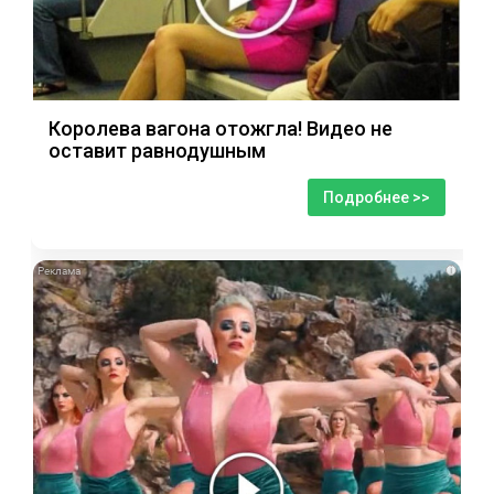
Королева вагона отожгла! Видео не
оставит равнодушным
Подробнее >>
i