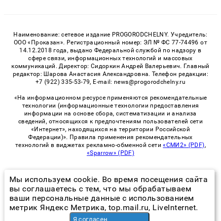
Наименование: сетевое издание PROGORODCHELNY. Учредитель:
ООО «Проказан». Регистрационный номер: ЭЛ № ФС 77-74496 от
14.12.2018 года, выдано Федеральной службой по надзору в
сфере связи, информационных технологий и массовых
коммуникаций. Директор: Сидоркин Андрей Валерьевич. Главный
редактор: Шарова Анастасия Александровна. Телефон редакции:
+7 (922) 335-53-79, E-mail: news@progorodchelny.ru
«На информационном ресурсе применяются рекомендательные
технологии (информационные технологии предоставления
информации на основе сбора, систематизации и анализа
сведений, относящихся к предпочтениям пользователей сети
«Интернет», находящихся на территории Российской
Федерации)». Правила применения рекомендательных
технологий в виджетах рекламно-обменной сети
«СМИ2» (PDF)
,
«Sparrow» (PDF)
Мы используем cookie. Во время посещения сайта
© 2026 «PROGorodChelny» | Все права защищены
вы соглашаетесь с тем, что мы обрабатываем
ваши персональные данные с использованием
Возрастная категория сайта 16+
метрик Яндекс Метрика, top.mail.ru, LiveInternet.
Политика конфиденциальности
Я согласен