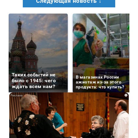
Следующая новость ↓
Таких событий не
В магазинах России
было с 1945: чего
ажиотаж из-за этого
ждать всем нам?
продукта: что купить?
i