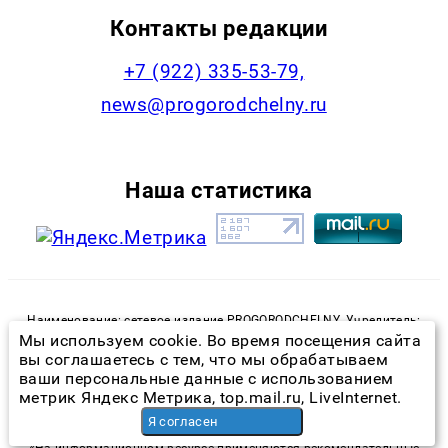
Контакты редакции
+7 (922) 335-53-79,
news@progorodchelny.ru
Наша статистика
Наименование: сетевое издание PROGORODCHELNY. Учредитель:
ООО «Проказан». Регистрационный номер: ЭЛ № ФС 77-74496 от
Мы используем cookie. Во время посещения сайта
14.12.2018 года, выдано Федеральной службой по надзору в
вы соглашаетесь с тем, что мы обрабатываем
сфере связи, информационных технологий и массовых
ваши персональные данные с использованием
коммуникаций. Директор: Сидоркин Андрей Валерьевич. Главный
метрик Яндекс Метрика, top.mail.ru, LiveInternet.
редактор: Шарова Анастасия Александровна. Телефон редакции:
+7 (922) 335-53-79, E-mail: news@progorodchelny.ru
Я согласен
«На информационном ресурсе применяются рекомендательные