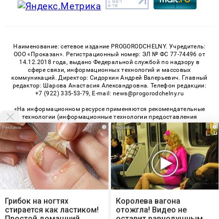
Наименование: сетевое издание PROGORODCHELNY. Учредитель:
ООО «Проказан». Регистрационный номер: ЭЛ № ФС 77-74496 от
14.12.2018 года, выдано Федеральной службой по надзору в
сфере связи, информационных технологий и массовых
коммуникаций. Директор: Сидоркин Андрей Валерьевич. Главный
редактор: Шарова Анастасия Александровна. Телефон редакции:
+7 (922) 335-53-79, E-mail: news@progorodchelny.ru
«На информационном ресурсе применяются рекомендательные
технологии (информационные технологии предоставления
информации на основе сбора, систематизации и анализа
i
i
сведений, относящихся к предпочтениям пользователей сети
«Интернет», находящихся на территории Российской
Федерации)». Правила применения рекомендательных
технологий в виджетах рекламно-обменной сети
«СМИ2» (PDF)
,
«Sparrow» (PDF)
Мы используем cookie. Во время посещения сайта
© 2026 «PROGorodChelny» | Все права защищены
вы соглашаетесь с тем, что мы обрабатываем
Грибок на ногтях
Королева вагона
ваши персональные данные с использованием
Возрастная категория сайта 16+
стирается как ластиком!
отожгла! Видео не
метрик Яндекс Метрика, top.mail.ru, LiveInternet.
Простой домашний
оставит равнодушным