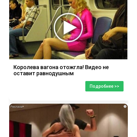
Королева вагона отожгла! Видео не
оставит равнодушным
Подробнее >>
i