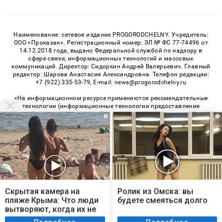
Наименование: сетевое издание PROGORODCHELNY. Учредитель:
ООО «Проказан». Регистрационный номер: ЭЛ № ФС 77-74496 от
14.12.2018 года, выдано Федеральной службой по надзору в
сфере связи, информационных технологий и массовых
коммуникаций. Директор: Сидоркин Андрей Валерьевич. Главный
редактор: Шарова Анастасия Александровна. Телефон редакции:
+7 (922) 335-53-79, E-mail: news@progorodchelny.ru
«На информационном ресурсе применяются рекомендательные
технологии (информационные технологии предоставления
информации на основе сбора, систематизации и анализа
i
i
сведений, относящихся к предпочтениям пользователей сети
«Интернет», находящихся на территории Российской
Федерации)». Правила применения рекомендательных
технологий в виджетах рекламно-обменной сети
«СМИ2» (PDF)
,
«Sparrow» (PDF)
Мы используем cookie. Во время посещения сайта
© 2026 «PROGorodChelny» | Все права защищены
вы соглашаетесь с тем, что мы обрабатываем
Скрытая камера на
Ролик из Омска: вы
ваши персональные данные с использованием
Возрастная категория сайта 16+
пляже Крыма: Что люди
будете смеяться долго
метрик Яндекс Метрика, top.mail.ru, LiveInternet.
вытворяют, когда их не
Политика конфиденциальности
видят...
Я согласен