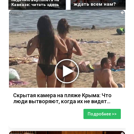
ждать всем нам?
Кавказе: читать здесь
i
Скрытая камера на пляже Крыма: Что
люди вытворяют, когда их не видят...
Подробнее >>
i