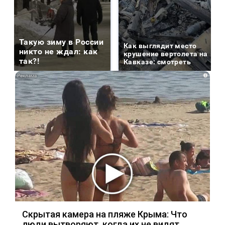
Такую зиму в России
Как выглядит место
никто не ждал: как
крушение вертолета на
так?!
Кавказе: смотреть
i
Скрытая камера на пляже Крыма: Что
люди вытворяют, когда их не видят...