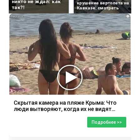
никто не ждал: как
крушение вертолета на
так?!
Кавказе: смотреть
i
Скрытая камера на пляже Крыма: Что
люди вытворяют, когда их не видят...
Подробнее >>