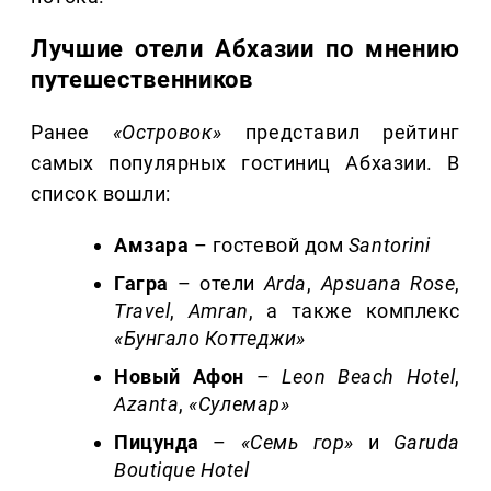
Лучшие отели Абхазии по мнению
путешественников
Ранее
«Островок»
представил рейтинг
самых популярных гостиниц Абхазии. В
список вошли:
Амзара
– гостевой дом
Santorini
Гагра
– отели
Arda
,
Apsuana Rose
,
Travel
,
Amran
, а также комплекс
«Бунгало Коттеджи»
Новый Афон
–
Leon Beach Hotel
,
Azanta
,
«Сулемар»
Пицунда
–
«Семь гор»
и
Garuda
Boutique Hotel