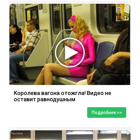
i
Королева вагона отожгла! Видео не
оставит равнодушным
Подробнее >>
i