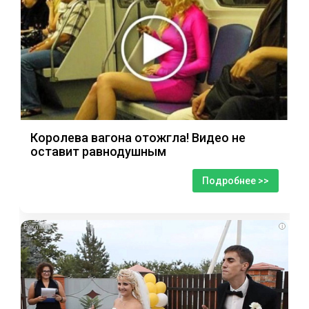
Королева вагона отожгла! Видео не
оставит равнодушным
Подробнее >>
i