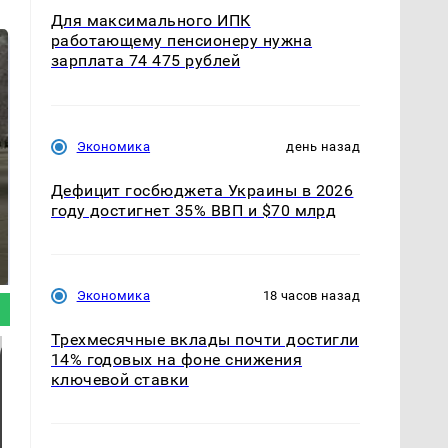
Для максимального ИПК
работающему пенсионеру нужна
зарплата 74 475 рублей
Экономика
день назад
Дефицит госбюджета Украины в 2026
году достигнет 35% ВВП и $70 млрд
На Урале из казны
Как выглядит место
были украдены 18
крушение вертолета на
миллионов рублей
Кавказе: смотреть
Экономика
18 часов назад
Трехмесячные вклады почти достигли
14% годовых на фоне снижения
ключевой ставки