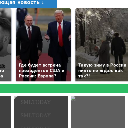
ющая новость ↓
Где будет встреча
Такую зиму в России
во
президентов США и
никто не ждал: как
ра
России: Европа?
так?!