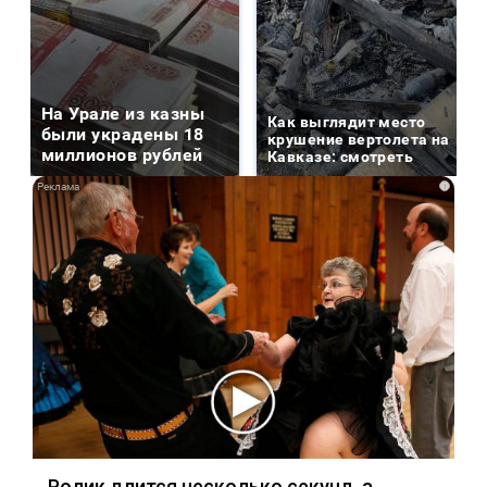
На Урале из казны
Как выглядит место
были украдены 18
крушение вертолета на
миллионов рублей
Кавказе: смотреть
i
Ролик длится несколько секунд, а