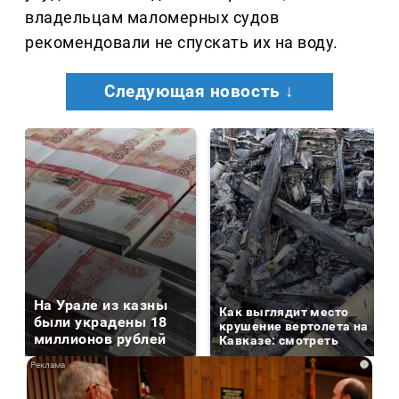
владельцам маломерных судов
рекомендовали не спускать их на воду.
Следующая новость ↓
На Урале из казны
Как выглядит место
были украдены 18
крушение вертолета на
миллионов рублей
Кавказе: смотреть
i