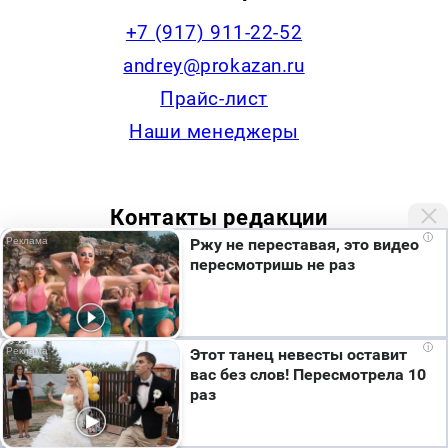
+7 (917) 911-22-52
andrey@prokazan.ru
Прайс-лист
Наши менеджеры
Контакты редакции
i
Ржу не переставая, это видео
+7 (922) 335-53-79,
пересмотришь не раз
news@progorodchelny.ru
Мы используем cookie. Во время посещения сайта
i
Этот танец невесты оставит
вы соглашаетесь с тем, что мы обрабатываем
вас без слов! Пересмотрела 10
Наша статистика
ваши персональные данные с использованием
раз
метрик Яндекс Метрика, top.mail.ru, LiveInternet.
Я согласен