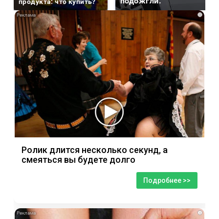
подожгли.
продукта: что купить?
i
Ролик длится несколько секунд, а
смеяться вы будете долго
Подробнее >>
i