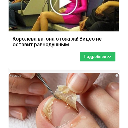
Королева вагона отожгла! Видео не
оставит равнодушным
Подробнее >>
i