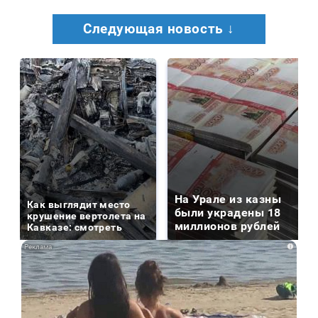
Следующая новость ↓
На Урале из казны
Как выглядит место
были украдены 18
крушение вертолета на
миллионов рублей
Кавказе: смотреть
i