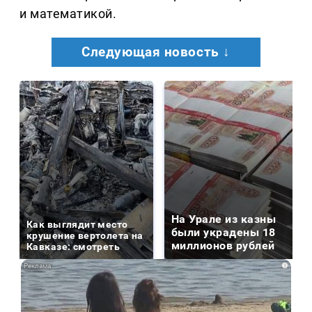
и математикой.
Следующая новость ↓
На Урале из казны
Как выглядит место
были украдены 18
крушение вертолета на
миллионов рублей
Кавказе: смотреть
i