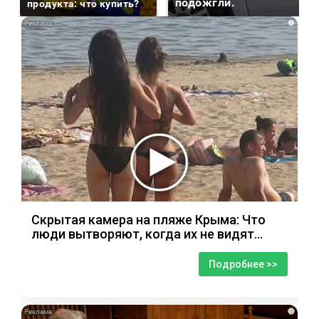
подожгли.
продукта: что купить?
i
Скрытая камера на пляже Крыма: Что
люди вытворяют, когда их не видят...
Подробнее >>
i