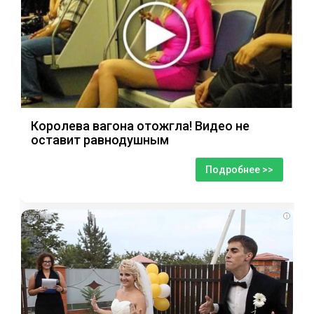
Королева вагона отожгла! Видео не
оставит равнодушным
Подробнее >>
i