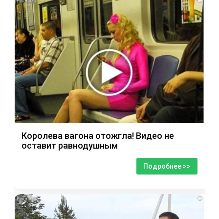
i
Королева вагона отожгла! Видео не
оставит равнодушным
Подробнее >>
i