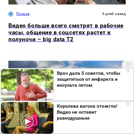
Польза
6 дней назад
Видео больше всего смотрят в рабочие
часы, общение в соцсетях растет к
полуночи – big data T2
i
Врач дала 5 советов, чтобы
защититься от инфаркта и
инсульта летом
Мы используем cookie. Во время посещения сайта
i
Королева вагона отожгла!
вы соглашаетесь с тем, что мы обрабатываем
Видео не оставит
ваши персональные данные с использованием
равнодушным
метрик Яндекс Метрика, top.mail.ru, LiveInternet.
Я согласен