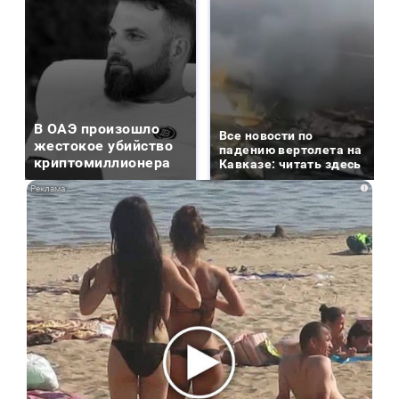
В ОАЭ произошло
Все новости по
жестокое убийство
падению вертолета на
криптомиллионера
Кавказе: читать здесь
i