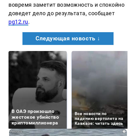
вовремя заметит возможность и спокойно
доведет дело до результата, сообщает
pg12.ru
.
Следующая новость ↓
В ОАЭ произошло
Все новости по
жестокое убийство
падению вертолета на
криптомиллионера
Кавказе: читать здесь
i