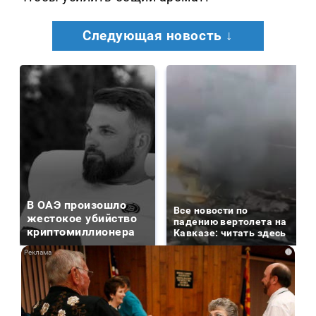
Следующая новость ↓
В ОАЭ произошло
Все новости по
жестокое убийство
падению вертолета на
криптомиллионера
Кавказе: читать здесь
i