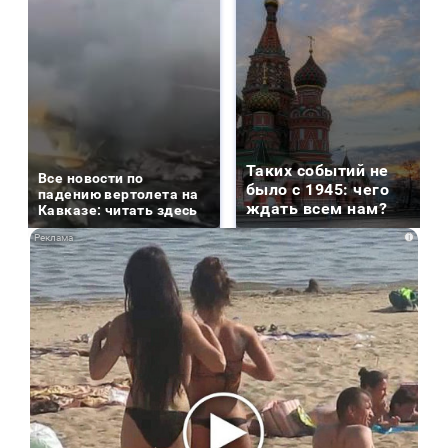
Таких событий не
Все новости по
было с 1945: чего
падению вертолета на
ждать всем нам?
Кавказе: читать здесь
i