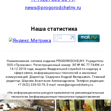
news@progorodchelny.ru
Наша статистика
Наименование: сетевое издание PROGORODCHELNY. Учредитель:
ООО «Проказан». Регистрационный номер: ЭЛ № ФС 77-74496 от
14.12.2018 года, выдано Федеральной службой по надзору в
сфере связи, информационных технологий и массовых
коммуникаций. Директор: Сидоркин Андрей Валерьевич. Главный
редактор: Шарова Анастасия Александровна. Телефон редакции:
+7 (922) 335-53-79, E-mail: news@progorodchelny.ru
«На информационном ресурсе применяются рекомендательные
технологии (информационные технологии предоставления
информации на основе сбора, систематизации и анализа
i
i
сведений, относящихся к предпочтениям пользователей сети
«Интернет», находящихся на территории Российской