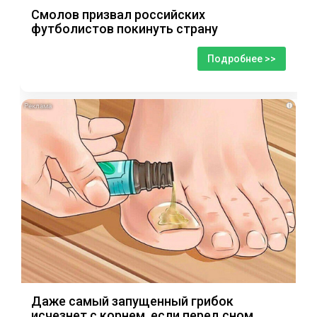
Смолов призвал российских
футболистов покинуть страну
Подробнее >>
i
Даже самый запущенный грибок
исчезнет с корнем, если перед сном…