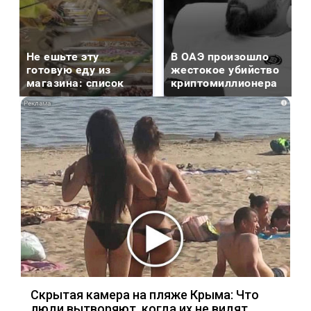
Не ешьте эту
В ОАЭ произошло
готовую еду из
жестокое убийство
магазина: список
криптомиллионера
i
Скрытая камера на пляже Крыма: Что
люди вытворяют, когда их не видят...