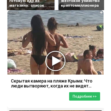
готовую еду из
жестокое убийство
магазина: список
криптомиллионера
i
Скрытая камера на пляже Крыма: Что
люди вытворяют, когда их не видят...
Подробнее >>