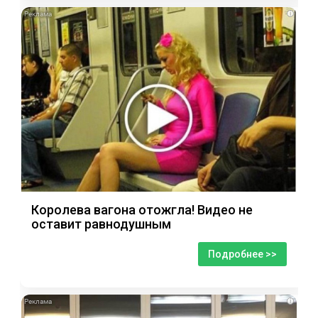
i
Королева вагона отожгла! Видео не
оставит равнодушным
Подробнее >>
i