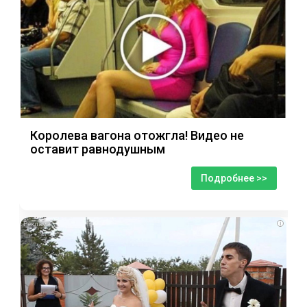
Королева вагона отожгла! Видео не
оставит равнодушным
Подробнее >>
i