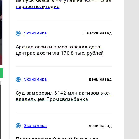
Выпуск кваса в РФ упал на 9,2–11% за
первое полугодие
Экономика
11 часов назад
Аренда стойки в московских дата-
На Урале из казны
Как выглядит место
центрах достигла 170,8 тыс. рублей
были украдены 18
крушение вертолета на
миллионов рублей
Кавказе: смотреть
Экономика
день назад
Суд заморозил $142 млн активов экс-
владельцев Промсвязьбанка
Экономика
день назад