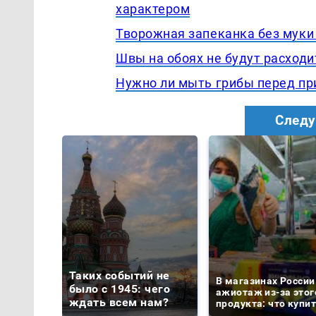
характером
Творожная запеканка без муки 
Швы на обоях не будут расходи
Нужно ли мыть грибы перед пр
Следу
Таких событий не
В магазинах России
было с 1945: чего
ажиотаж из-за этог
ждать всем нам?
продукта: что купи