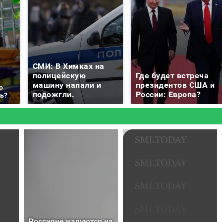
СМИ: В Химках на
полицейскую
Где будет встреча
машину напали и
президентов США и
о
подожгли.
России: Европа?
ть?