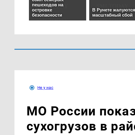
Не у нас
МО России пока
сухогрузов в ра