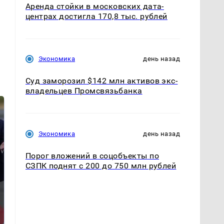
Аренда стойки в московских дата-
центрах достигла 170,8 тыс. рублей
Экономика
день назад
Суд заморозил $142 млн активов экс-
владельцев Промсвязьбанка
Экономика
день назад
Порог вложений в соцобъекты по
СЗПК поднят с 200 до 750 млн рублей
На Урале из казны
Как выглядит место
были украдены 18
крушение вертолета на
миллионов рублей
Кавказе: смотреть