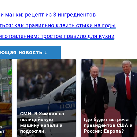
и манки: рецепт из 3 ингредиентов
ться: как правильно клеить стыки на годы
иготовлением: простое правило для кухни
ющая новость ↓
СМИ: В Химках на
полицейскую
Где будет встреча
машину напали и
президентов США и
о
подожгли.
России: Европа?
ть?