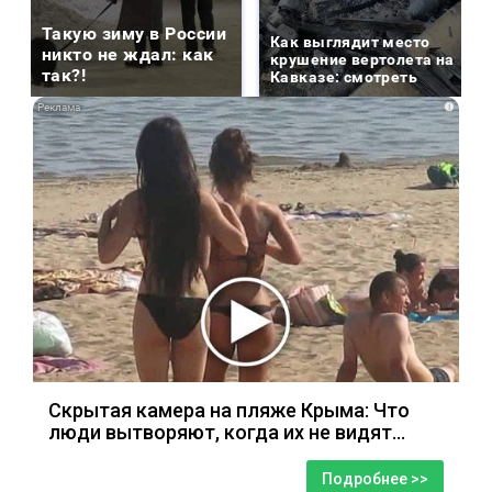
Такую зиму в России
Как выглядит место
никто не ждал: как
крушение вертолета на
так?!
Кавказе: смотреть
i
Скрытая камера на пляже Крыма: Что
люди вытворяют, когда их не видят...
Подробнее >>